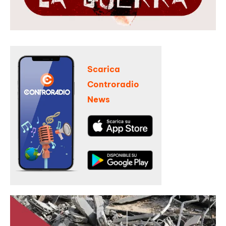
Scarica
Controradio
News