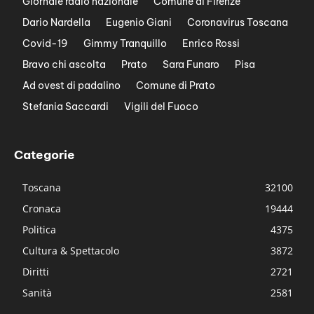
Giornale radio nazionale
Comune di Firenze
Dario Nardella
Eugenio Giani
Coronavirus Toscana
Covid-19
Gimmy Tranquillo
Enrico Rossi
Bravo chi ascolta
Prato
Sara Funaro
Pisa
Ad ovest di padalino
Comune di Prato
Stefania Saccardi
Vigili del Fuoco
Categorie
Toscana
32100
Cronaca
19444
Politica
4375
Cultura & Spettacolo
3872
Diritti
2721
Sanità
2581