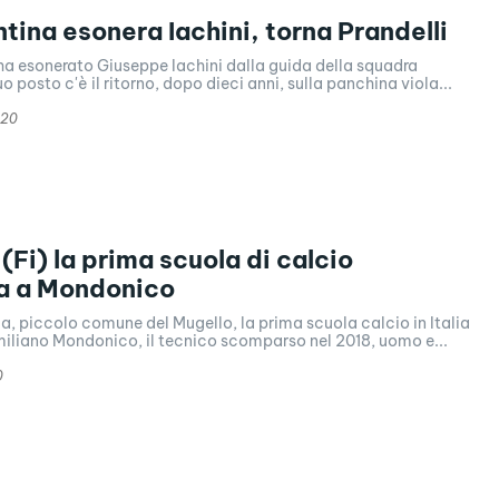
ntina esonera Iachini, torna Prandelli
ha esonerato Giuseppe Iachini dalla guida della squadra
uo posto c'è il ritorno, dopo dieci anni, sulla panchina viola...
020
(Fi) la prima scuola di calcio
ta a Mondonico
a, piccolo comune del Mugello, la prima scuola calcio in Italia
miliano Mondonico, il tecnico scomparso nel 2018, uomo e...
0