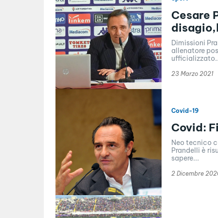
Cesare P
disagio,
Dimissioni Pra
allenatore pos
ufficializzato..
23 Marzo 2021
Covid-19
Covid: F
Neo tecnico co
Prandelli è ris
sapere...
2 Dicembre 202