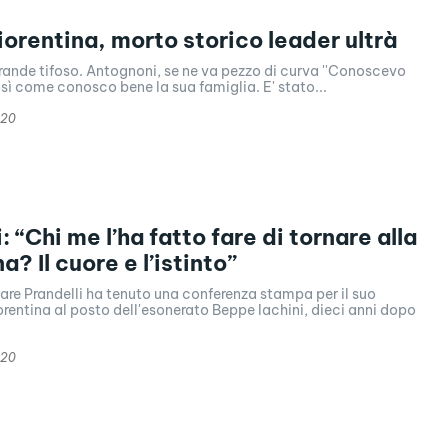
iorentina, morto storico leader ultrà
nde tifoso. Antognoni, se ne va pezzo di curva ''Conoscevo
sì come conosco bene la sua famiglia. E' stato...
020
: “Chi me l’ha fatto fare di tornare alla
a? Il cuore e l’istinto”
are Prandelli ha tenuto una conferenza stampa per il suo
iorentina al posto dell'esonerato Beppe Iachini, dieci anni dopo
020