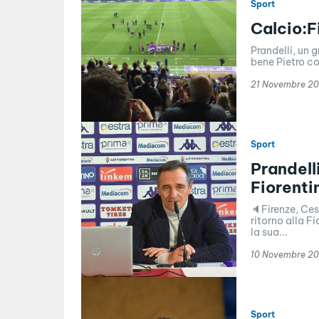
Sport
Calcio:F
Prandelli, un gra
bene Pietro co
21 Novembre 2
Sport
Prandelli
Fiorentin
🔈Firenze, Ces
ritorno alla F
la sua...
10 Novembre 2
Sport