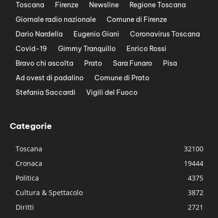
Toscana
Firenze
Newsline
Regione Toscana
Giornale radio nazionale
Comune di Firenze
Dario Nardella
Eugenio Giani
Coronavirus Toscana
Covid-19
Gimmy Tranquillo
Enrico Rossi
Bravo chi ascolta
Prato
Sara Funaro
Pisa
Ad ovest di padalino
Comune di Prato
Stefania Saccardi
Vigili del Fuoco
Categorie
Toscana
32100
Cronaca
19444
Politica
4375
Cultura & Spettacolo
3872
Diritti
2721