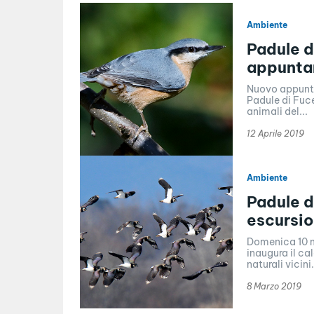
Ambiente
Padule d
appunta
Nuovo appunta
Padule di Fuce
animali del...
12 Aprile 2019
Ambiente
Padule d
escursio
Domenica 10 m
inaugura il ca
naturali vicini.
8 Marzo 2019