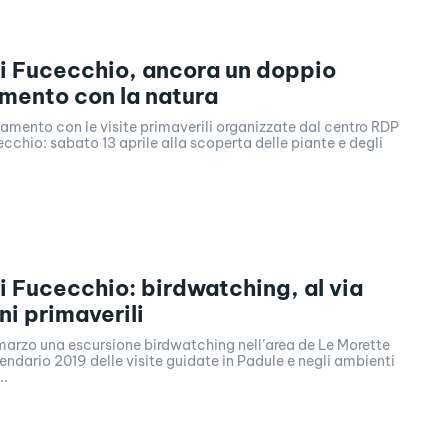
i Fucecchio, ancora un doppio
mento con la natura
mento con le visite primaverili organizzate dal centro RDP
cchio: sabato 13 aprile alla scoperta delle piante e degli
i Fucecchio: birdwatching, al via
ni primaverili
arzo una escursione birdwatching nell’area de Le Morette
lendario 2019 delle visite guidate in Padule e negli ambienti
..