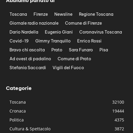
Abbiamo parlato di
Toscana
Firenze
Newsline
Regione Toscana
Giornale radio nazionale
Comune di Firenze
Dario Nardella
Eugenio Giani
Coronavirus Toscana
Covid-19
Gimmy Tranquillo
Enrico Rossi
Bravo chi ascolta
Prato
Sara Funaro
Pisa
Ad ovest di padalino
Comune di Prato
Stefania Saccardi
Vigili del Fuoco
Categorie
Toscana
32100
Cronaca
19444
Politica
4375
Cultura & Spettacolo
3872