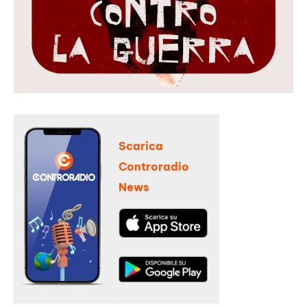
Scarica
Controradio
News