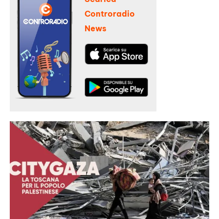
Controradio
News