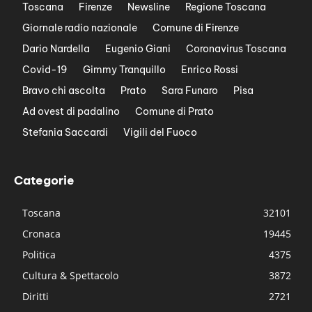
Toscana
Firenze
Newsline
Regione Toscana
Giornale radio nazionale
Comune di Firenze
Dario Nardella
Eugenio Giani
Coronavirus Toscana
Covid-19
Gimmy Tranquillo
Enrico Rossi
Bravo chi ascolta
Prato
Sara Funaro
Pisa
Ad ovest di padalino
Comune di Prato
Stefania Saccardi
Vigili del Fuoco
Categorie
Toscana
32101
Cronaca
19445
Politica
4375
Cultura & Spettacolo
3872
Diritti
2721