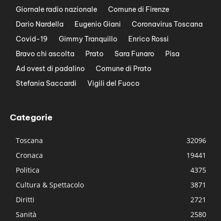
Giornale radio nazionale
Comune di Firenze
Dario Nardella
Eugenio Giani
Coronavirus Toscana
Covid-19
Gimmy Tranquillo
Enrico Rossi
Bravo chi ascolta
Prato
Sara Funaro
Pisa
Ad ovest di padalino
Comune di Prato
Stefania Saccardi
Vigili del Fuoco
Categorie
Toscana
32096
Cronaca
19441
Politica
4375
Cultura & Spettacolo
3871
Diritti
2721
Sanità
2580