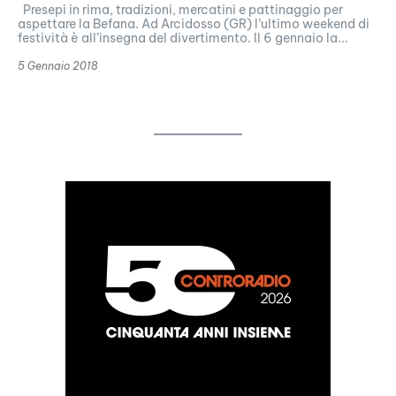
Presepi in rima, tradizioni, mercatini e pattinaggio per
aspettare la Befana. Ad Arcidosso (GR) l’ultimo weekend di
festività è all’insegna del divertimento. Il 6 gennaio la...
5 Gennaio 2018