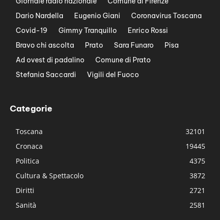
Giornale radio nazionale
Comune di Firenze
Dario Nardella
Eugenio Giani
Coronavirus Toscana
Covid-19
Gimmy Tranquillo
Enrico Rossi
Bravo chi ascolta
Prato
Sara Funaro
Pisa
Ad ovest di padalino
Comune di Prato
Stefania Saccardi
Vigili del Fuoco
Categorie
Toscana
32101
Cronaca
19445
Politica
4375
Cultura & Spettacolo
3872
Diritti
2721
Sanità
2581