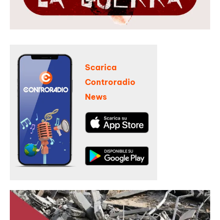
Scarica
Controradio
News