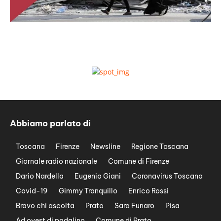
Abbiamo parlato di
Toscana
Firenze
Newsline
Regione Toscana
Giornale radio nazionale
Comune di Firenze
Dario Nardella
Eugenio Giani
Coronavirus Toscana
Covid-19
Gimmy Tranquillo
Enrico Rossi
Bravo chi ascolta
Prato
Sara Funaro
Pisa
Ad ovest di padalino
Comune di Prato