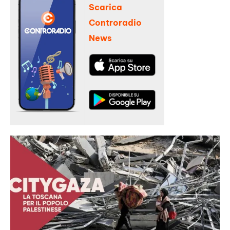
Scarica
Controradio
News