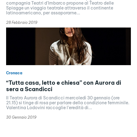
compagnia Teatri d'Imbarco propone al Teatro delle
Spiagge un viaggio teatrale attraverso il continente
latinoamericano, per assaporarne...
28 Febbraio 2019
Cronaca
“Tutta casa, letto e chiesa” con Aurora di
sera a Scandicci
Il Teatro Aurora di Scandicci mercoledì 30 gennaio (ore
21.15) si tinge di rosa per parlare della condizione femminile.
Valentina Lodovini raccoglie l’eredità di...
30 Gennaio 2019