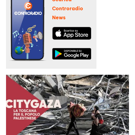
Controradio
News