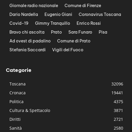
Giornale radio nazionale
Comune di Firenze
Dario Nardella
Eugenio Giani
Coronavirus Toscana
Covid-19
Gimmy Tranquillo
Enrico Rossi
Bravo chi ascolta
Prato
Sara Funaro
Pisa
Ad ovest di padalino
Comune di Prato
Stefania Saccardi
Vigili del Fuoco
Categorie
Toscana
32096
Cronaca
19441
Politica
4375
Cultura & Spettacolo
3871
Diritti
2721
Sanità
2580