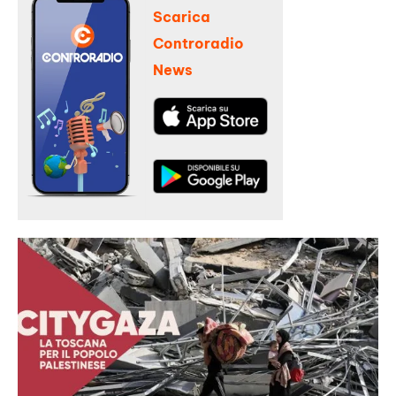
Scarica
Controradio
News