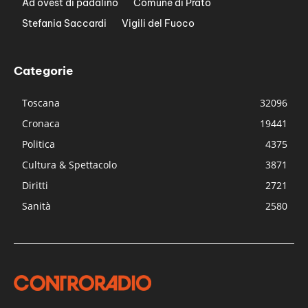
Ad ovest di padalino
Comune di Prato
Stefania Saccardi
Vigili del Fuoco
Categorie
Toscana
32096
Cronaca
19441
Politica
4375
Cultura & Spettacolo
3871
Diritti
2721
Sanità
2580