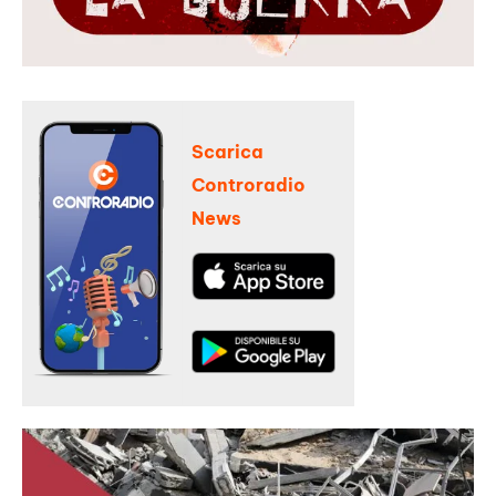
Scarica
Controradio
News