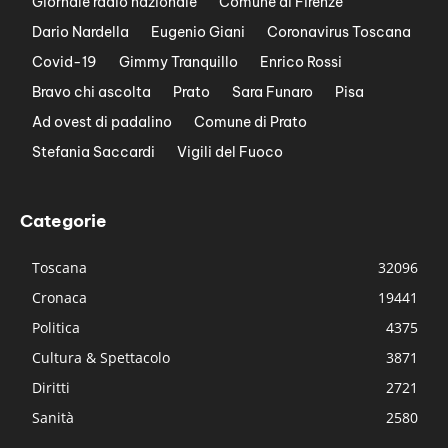
Giornale radio nazionale
Comune di Firenze
Dario Nardella
Eugenio Giani
Coronavirus Toscana
Covid-19
Gimmy Tranquillo
Enrico Rossi
Bravo chi ascolta
Prato
Sara Funaro
Pisa
Ad ovest di padalino
Comune di Prato
Stefania Saccardi
Vigili del Fuoco
Categorie
Toscana
32096
Cronaca
19441
Politica
4375
Cultura & Spettacolo
3871
Diritti
2721
Sanità
2580