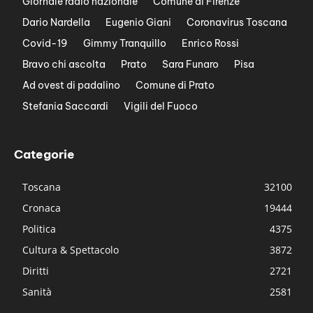
Giornale radio nazionale
Comune di Firenze
Dario Nardella
Eugenio Giani
Coronavirus Toscana
Covid-19
Gimmy Tranquillo
Enrico Rossi
Bravo chi ascolta
Prato
Sara Funaro
Pisa
Ad ovest di padalino
Comune di Prato
Stefania Saccardi
Vigili del Fuoco
Categorie
Toscana
32100
Cronaca
19444
Politica
4375
Cultura & Spettacolo
3872
Diritti
2721
Sanità
2581