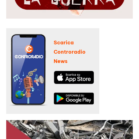
Scarica
Controradio
News