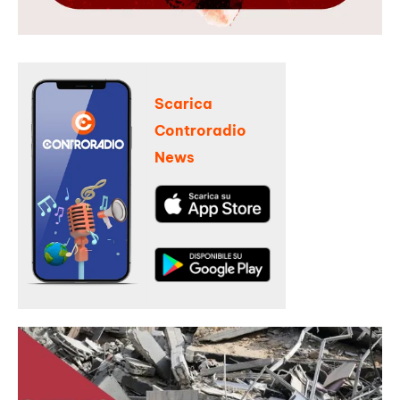
Scarica
Controradio
News