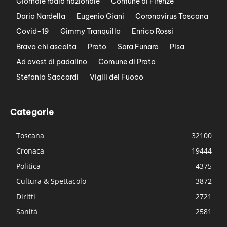
Giornale radio nazionale
Comune di Firenze
Dario Nardella
Eugenio Giani
Coronavirus Toscana
Covid-19
Gimmy Tranquillo
Enrico Rossi
Bravo chi ascolta
Prato
Sara Funaro
Pisa
Ad ovest di padalino
Comune di Prato
Stefania Saccardi
Vigili del Fuoco
Categorie
Toscana
32100
Cronaca
19444
Politica
4375
Cultura & Spettacolo
3872
Diritti
2721
Sanità
2581