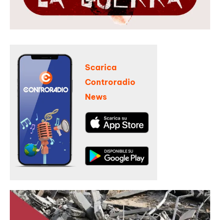
Scarica
Controradio
News