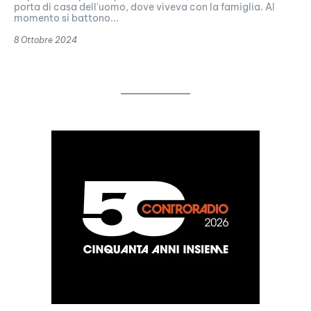
porta di casa dell'uomo, dove viveva con la famiglia. Al
momento si battono...
8 Ottobre 2024