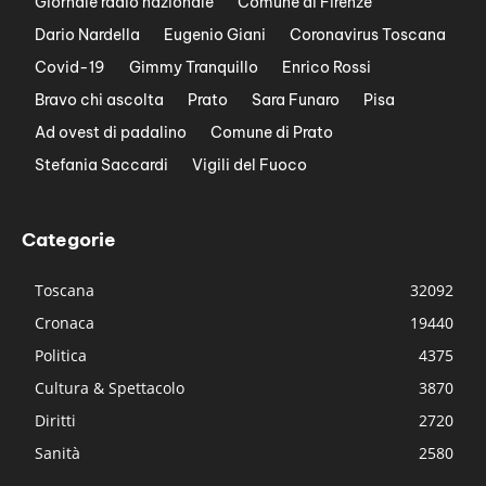
Giornale radio nazionale
Comune di Firenze
Dario Nardella
Eugenio Giani
Coronavirus Toscana
Covid-19
Gimmy Tranquillo
Enrico Rossi
Bravo chi ascolta
Prato
Sara Funaro
Pisa
Ad ovest di padalino
Comune di Prato
Stefania Saccardi
Vigili del Fuoco
Categorie
Toscana
32092
Cronaca
19440
Politica
4375
Cultura & Spettacolo
3870
Diritti
2720
Sanità
2580