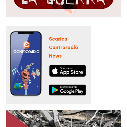
Scarica
Controradio
News