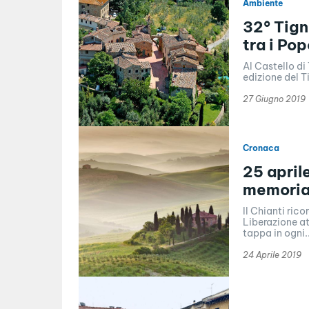
Ambiente
32° Tign
tra i Po
Al Castello di
edizione del Ti
27 Giugno 2019
Cronaca
25 april
memoria 
Il Chianti ric
Liberazione at
tappa in ogni..
24 Aprile 2019