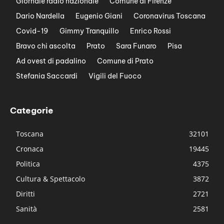
Giornale radio nazionale
Comune di Firenze
Dario Nardella
Eugenio Giani
Coronavirus Toscana
Covid-19
Gimmy Tranquillo
Enrico Rossi
Bravo chi ascolta
Prato
Sara Funaro
Pisa
Ad ovest di padalino
Comune di Prato
Stefania Saccardi
Vigili del Fuoco
Categorie
Toscana
32101
Cronaca
19445
Politica
4375
Cultura & Spettacolo
3872
Diritti
2721
Sanità
2581