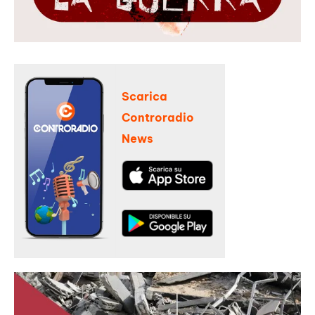
Scarica
Controradio
News