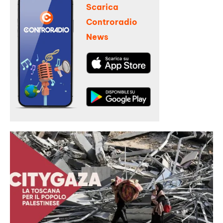
Scarica
Controradio
News