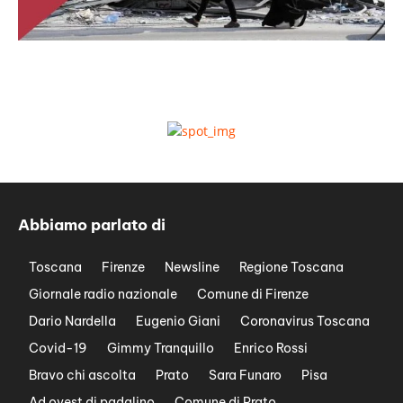
Abbiamo parlato di
Toscana
Firenze
Newsline
Regione Toscana
Giornale radio nazionale
Comune di Firenze
Dario Nardella
Eugenio Giani
Coronavirus Toscana
Covid-19
Gimmy Tranquillo
Enrico Rossi
Bravo chi ascolta
Prato
Sara Funaro
Pisa
Ad ovest di padalino
Comune di Prato