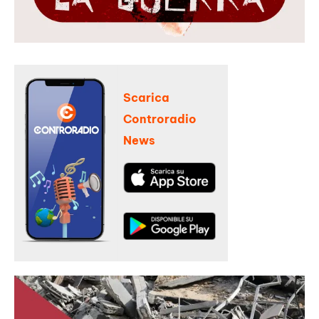
Scarica
Controradio
News