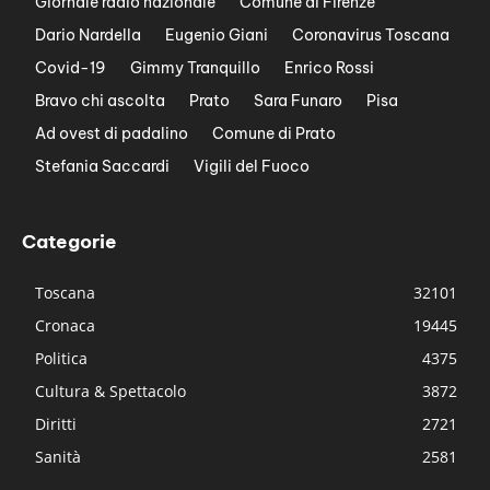
Giornale radio nazionale
Comune di Firenze
Dario Nardella
Eugenio Giani
Coronavirus Toscana
Covid-19
Gimmy Tranquillo
Enrico Rossi
Bravo chi ascolta
Prato
Sara Funaro
Pisa
Ad ovest di padalino
Comune di Prato
Stefania Saccardi
Vigili del Fuoco
Categorie
Toscana
32101
Cronaca
19445
Politica
4375
Cultura & Spettacolo
3872
Diritti
2721
Sanità
2581