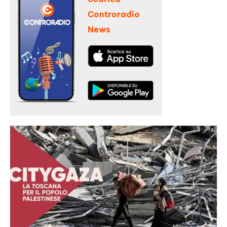
Controradio
News