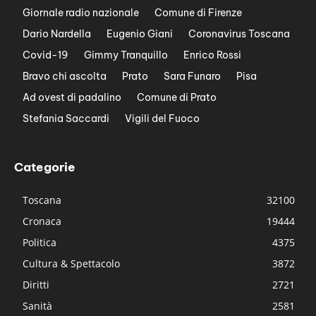
Giornale radio nazionale
Comune di Firenze
Dario Nardella
Eugenio Giani
Coronavirus Toscana
Covid-19
Gimmy Tranquillo
Enrico Rossi
Bravo chi ascolta
Prato
Sara Funaro
Pisa
Ad ovest di padalino
Comune di Prato
Stefania Saccardi
Vigili del Fuoco
Categorie
Toscana
32100
Cronaca
19444
Politica
4375
Cultura & Spettacolo
3872
Diritti
2721
Sanità
2581