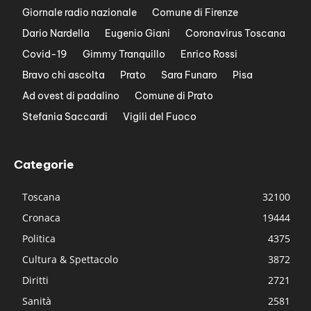
Giornale radio nazionale
Comune di Firenze
Dario Nardella
Eugenio Giani
Coronavirus Toscana
Covid-19
Gimmy Tranquillo
Enrico Rossi
Bravo chi ascolta
Prato
Sara Funaro
Pisa
Ad ovest di padalino
Comune di Prato
Stefania Saccardi
Vigili del Fuoco
Categorie
Toscana
32100
Cronaca
19444
Politica
4375
Cultura & Spettacolo
3872
Diritti
2721
Sanità
2581