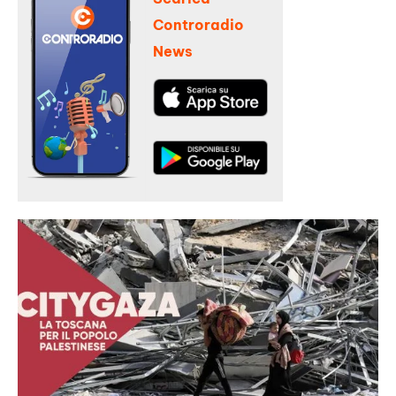
Controradio
News