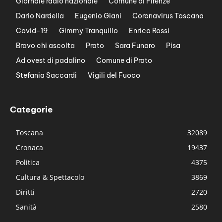
Giornale radio nazionale
Comune di Firenze
Dario Nardella
Eugenio Giani
Coronavirus Toscana
Covid-19
Gimmy Tranquillo
Enrico Rossi
Bravo chi ascolta
Prato
Sara Funaro
Pisa
Ad ovest di padalino
Comune di Prato
Stefania Saccardi
Vigili del Fuoco
Categorie
Toscana
32089
Cronaca
19437
Politica
4375
Cultura & Spettacolo
3869
Diritti
2720
Sanità
2580