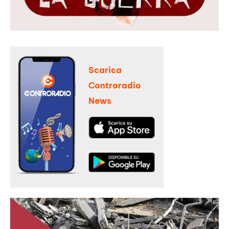
Scarica
Controradio
News