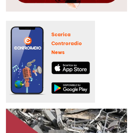
Scarica
Controradio
News