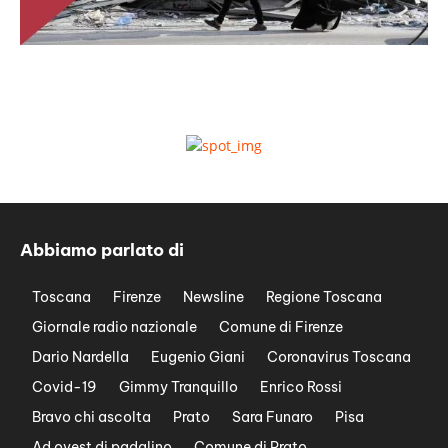
Abbiamo parlato di
Toscana
Firenze
Newsline
Regione Toscana
Giornale radio nazionale
Comune di Firenze
Dario Nardella
Eugenio Giani
Coronavirus Toscana
Covid-19
Gimmy Tranquillo
Enrico Rossi
Bravo chi ascolta
Prato
Sara Funaro
Pisa
Ad ovest di padalino
Comune di Prato