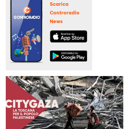
Scarica
Controradio
News