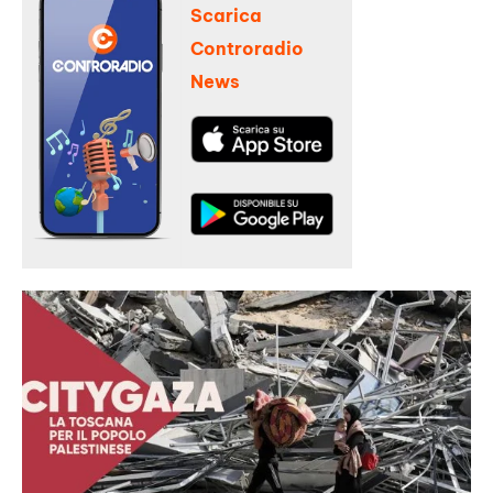
Scarica
Controradio
News