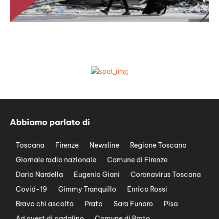
Abbiamo parlato di
Toscana
Firenze
Newsline
Regione Toscana
Giornale radio nazionale
Comune di Firenze
Dario Nardella
Eugenio Giani
Coronavirus Toscana
Covid-19
Gimmy Tranquillo
Enrico Rossi
Bravo chi ascolta
Prato
Sara Funaro
Pisa
Ad ovest di padalino
Comune di Prato