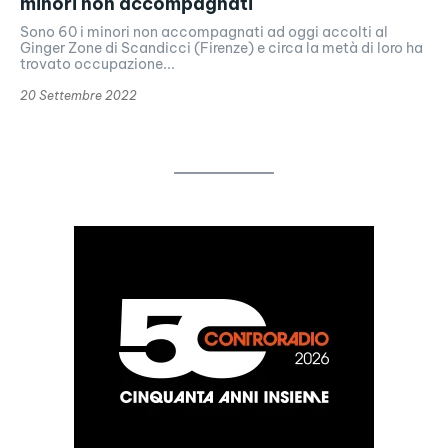
minori non accompagnati
Sono 60 i minori non accompagnati ad oggi accolti al
Ginger Zone di Scandicci (Firenze) e circa la metà di loro ha
trovato occupazione...
20 Settembre 2022