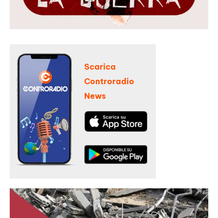
Scarica
Controradio
News