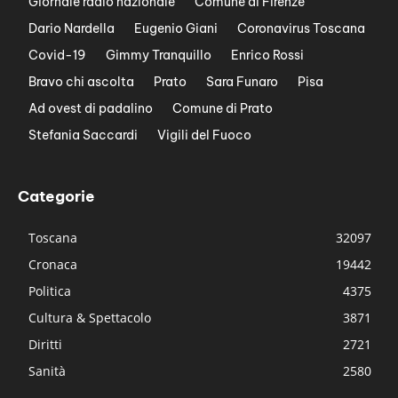
Giornale radio nazionale
Comune di Firenze
Dario Nardella
Eugenio Giani
Coronavirus Toscana
Covid-19
Gimmy Tranquillo
Enrico Rossi
Bravo chi ascolta
Prato
Sara Funaro
Pisa
Ad ovest di padalino
Comune di Prato
Stefania Saccardi
Vigili del Fuoco
Categorie
Toscana
32097
Cronaca
19442
Politica
4375
Cultura & Spettacolo
3871
Diritti
2721
Sanità
2580