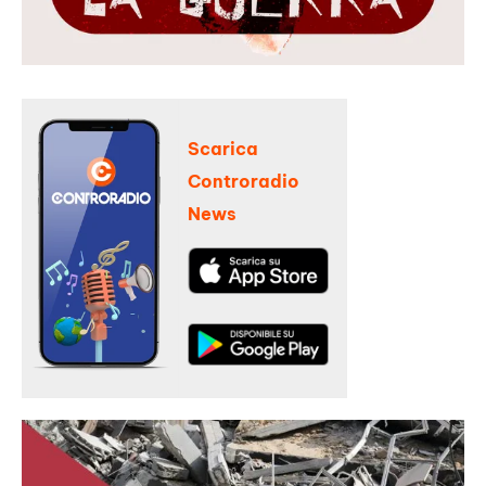
Scarica
Controradio
News