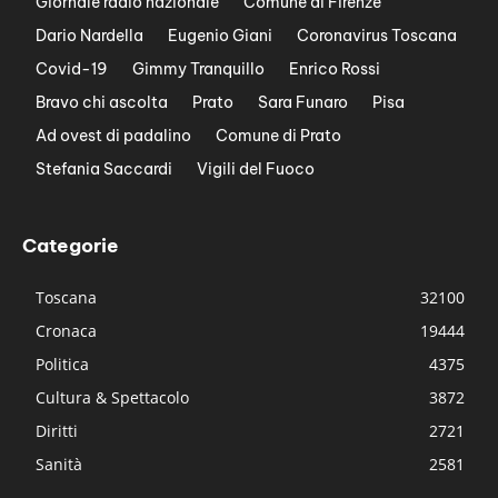
Giornale radio nazionale
Comune di Firenze
Dario Nardella
Eugenio Giani
Coronavirus Toscana
Covid-19
Gimmy Tranquillo
Enrico Rossi
Bravo chi ascolta
Prato
Sara Funaro
Pisa
Ad ovest di padalino
Comune di Prato
Stefania Saccardi
Vigili del Fuoco
Categorie
Toscana
32100
Cronaca
19444
Politica
4375
Cultura & Spettacolo
3872
Diritti
2721
Sanità
2581