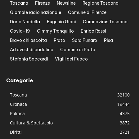
Toscana
Firenze
Newsline
Regione Toscana
Giornale radio nazionale
Comune di Firenze
Dario Nardella
Eugenio Giani
Coronavirus Toscana
Covid-19
Gimmy Tranquillo
Enrico Rossi
Bravo chi ascolta
Prato
Sara Funaro
Pisa
Ad ovest di padalino
Comune di Prato
Stefania Saccardi
Vigili del Fuoco
Categorie
Toscana
32100
Cronaca
19444
Politica
4375
Cultura & Spettacolo
3872
Diritti
2721