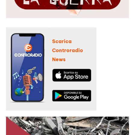
Scarica
Controradio
News