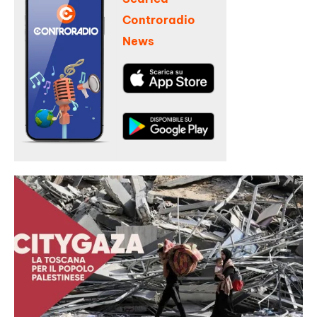
Controradio
News