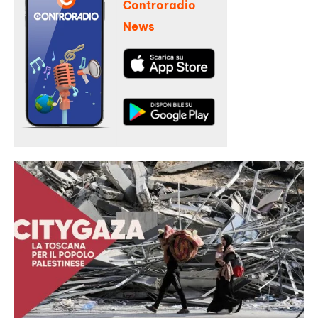
Controradio
News