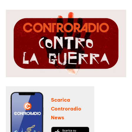
Scarica
Controradio
News