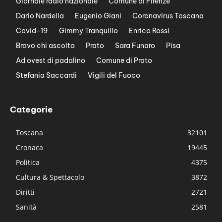
Giornale radio nazionale
Comune di Firenze
Dario Nardella
Eugenio Giani
Coronavirus Toscana
Covid-19
Gimmy Tranquillo
Enrico Rossi
Bravo chi ascolta
Prato
Sara Funaro
Pisa
Ad ovest di padalino
Comune di Prato
Stefania Saccardi
Vigili del Fuoco
Categorie
Toscana
32101
Cronaca
19445
Politica
4375
Cultura & Spettacolo
3872
Diritti
2721
Sanità
2581