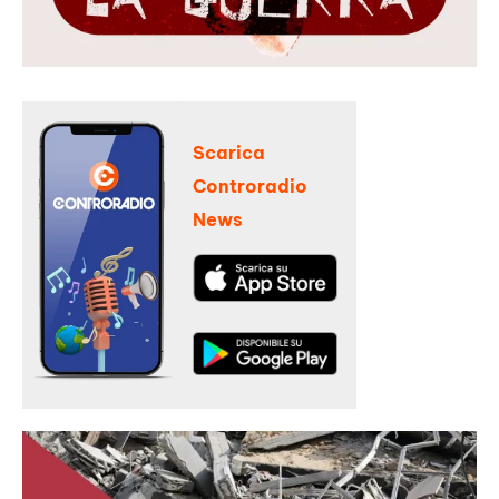
Scarica
Controradio
News