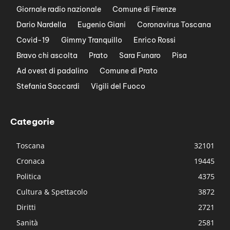
Giornale radio nazionale
Comune di Firenze
Dario Nardella
Eugenio Giani
Coronavirus Toscana
Covid-19
Gimmy Tranquillo
Enrico Rossi
Bravo chi ascolta
Prato
Sara Funaro
Pisa
Ad ovest di padalino
Comune di Prato
Stefania Saccardi
Vigili del Fuoco
Categorie
Toscana
32101
Cronaca
19445
Politica
4375
Cultura & Spettacolo
3872
Diritti
2721
Sanità
2581