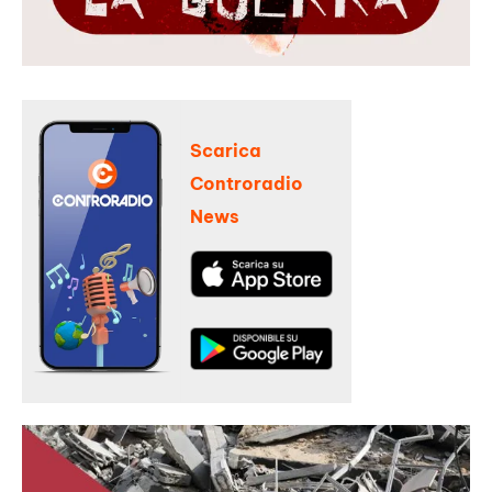
Scarica
Controradio
News