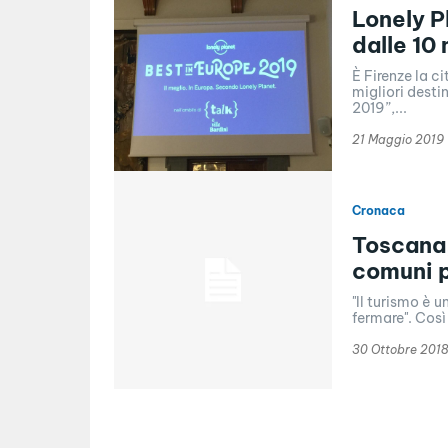
Lonely P
dalle 10
È Firenze la c
migliori desti
2019”,...
21 Maggio 2019
Cronaca
Toscana,
comuni 
"Il turismo è u
fermare". Così 
30 Ottobre 2018