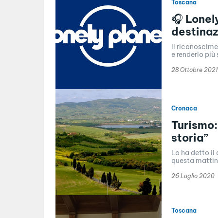
Toscana
🎧 Lonely
destinaz
Il riconoscimen
e renderlo piu
28 Ottobre 2021
Cronaca
Turismo: 
storia”
Lo ha detto il 
questa mattina
26 Luglio 2020
Toscana