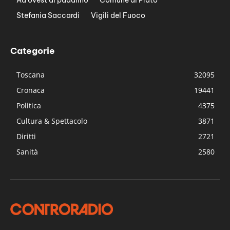
Ad ovest di padalino
Comune di Prato
Stefania Saccardi
Vigili del Fuoco
Categorie
Toscana
32095
Cronaca
19441
Politica
4375
Cultura & Spettacolo
3871
Diritti
2721
Sanità
2580