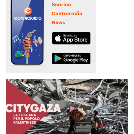
Scarica
Controradio
News