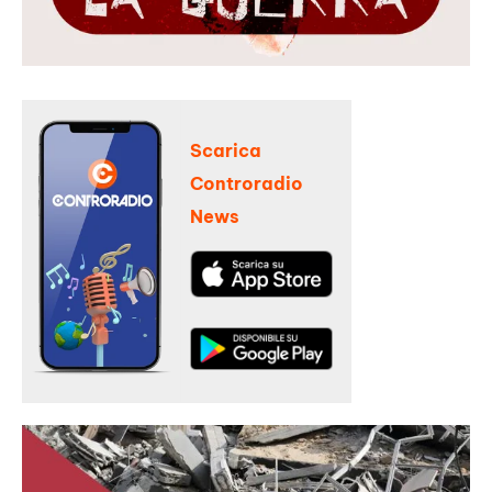
Scarica
Controradio
News