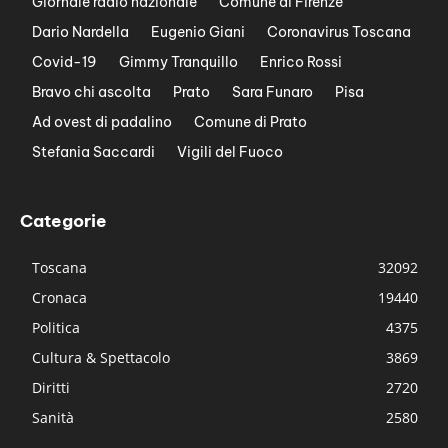
Giornale radio nazionale
Comune di Firenze
Dario Nardella
Eugenio Giani
Coronavirus Toscana
Covid-19
Gimmy Tranquillo
Enrico Rossi
Bravo chi ascolta
Prato
Sara Funaro
Pisa
Ad ovest di padalino
Comune di Prato
Stefania Saccardi
Vigili del Fuoco
Categorie
Toscana
32092
Cronaca
19440
Politica
4375
Cultura & Spettacolo
3869
Diritti
2720
Sanità
2580