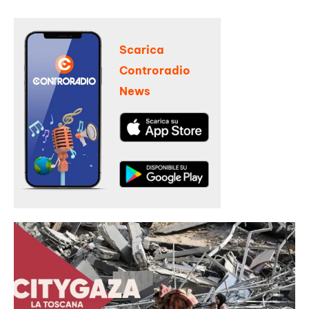
Scarica
Controradio
News