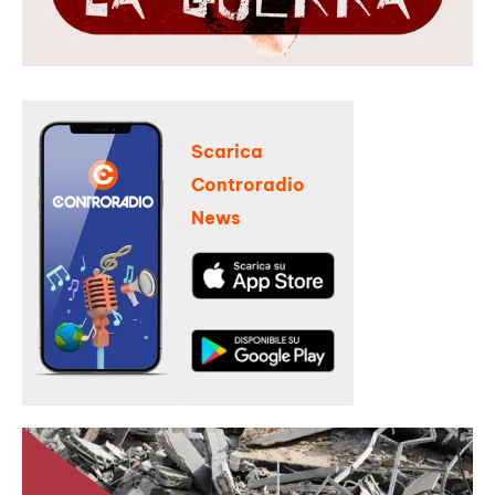
Scarica
Controradio
News