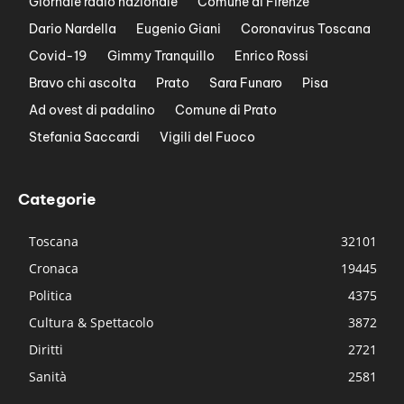
Giornale radio nazionale
Comune di Firenze
Dario Nardella
Eugenio Giani
Coronavirus Toscana
Covid-19
Gimmy Tranquillo
Enrico Rossi
Bravo chi ascolta
Prato
Sara Funaro
Pisa
Ad ovest di padalino
Comune di Prato
Stefania Saccardi
Vigili del Fuoco
Categorie
Toscana
32101
Cronaca
19445
Politica
4375
Cultura & Spettacolo
3872
Diritti
2721
Sanità
2581