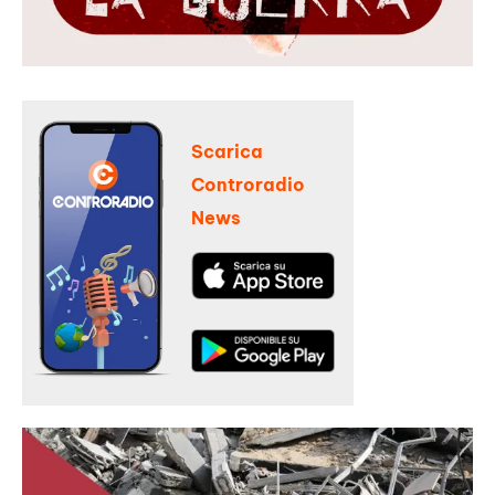
Scarica
Controradio
News