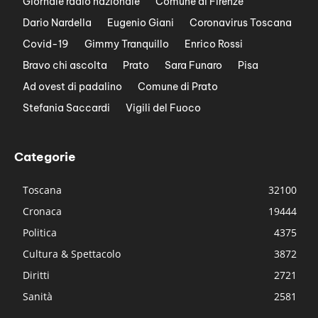
Giornale radio nazionale
Comune di Firenze
Dario Nardella
Eugenio Giani
Coronavirus Toscana
Covid-19
Gimmy Tranquillo
Enrico Rossi
Bravo chi ascolta
Prato
Sara Funaro
Pisa
Ad ovest di padalino
Comune di Prato
Stefania Saccardi
Vigili del Fuoco
Categorie
Toscana
32100
Cronaca
19444
Politica
4375
Cultura & Spettacolo
3872
Diritti
2721
Sanità
2581