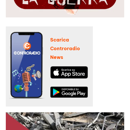
Scarica
Controradio
News