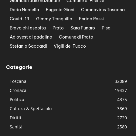
Giornale radio nazionale
Comune di Firenze
Dario Nardella
Eugenio Giani
Coronavirus Toscana
Covid-19
Gimmy Tranquillo
Enrico Rossi
Bravo chi ascolta
Prato
Sara Funaro
Pisa
Ad ovest di padalino
Comune di Prato
Stefania Saccardi
Vigili del Fuoco
Categorie
Toscana
32089
Cronaca
19437
Politica
4375
Cultura & Spettacolo
3869
Diritti
2720
Sanità
2580