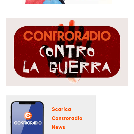
Scarica
Controradio
News