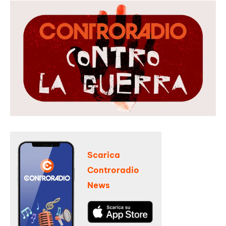
Scarica
Controradio
News